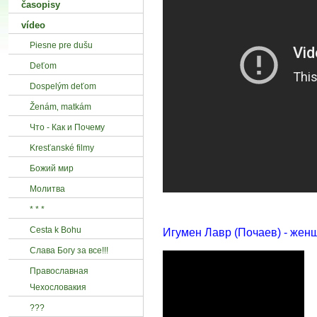
časopisy
vídeo
Piesne pre dušu
Deťom
Dospelým deťom
Ženám‚ matkám
Что - Как и Почему
Kresťanské filmy
Божий мир
Mолитва
* * *
Cesta k Bohu
Игумен Лавр (Почаев) - женщ
Слава Богу за все!!!
Православная
Чехословакия
???