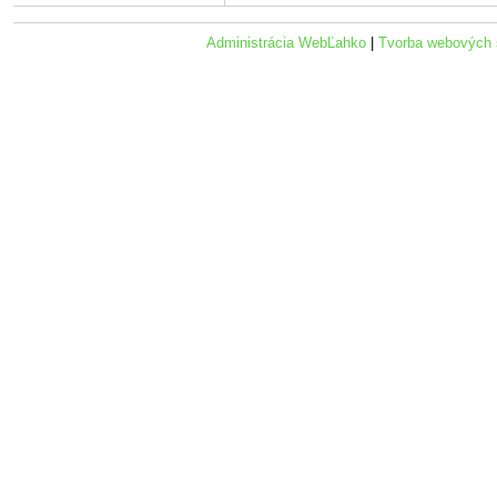
Administrácia WebĽahko
|
Tvorba webových 