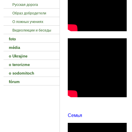
Русская дорога
Образ добродетели
О ложных учениях
Видеолекции и беседы
foto
média
o Ukrajine
o terorizme
o sodomitoch
fórum
Семья