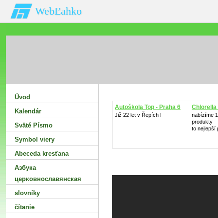
WebĽahko
Úvod
Autoškola Top - Praha 6
Chlorell
Kalendár
Již 22 let v Řepích !
nabízíme 1
produkty
Sväté Písmo
to nejlepší
Symbol viery
Abeceda kresťana
Азбука
церковнославянская
slovníky
čítanie