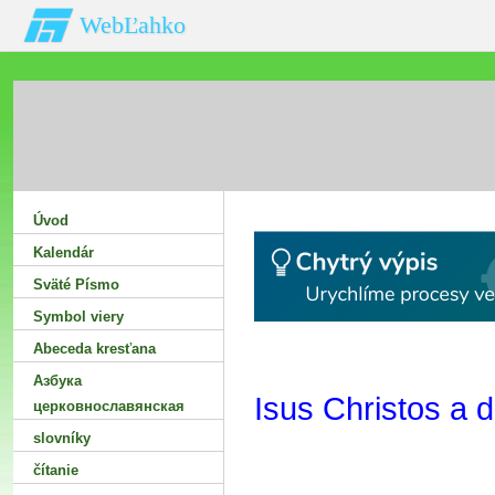
WebĽahko
Úvod
Kalendár
Sväté Písmo
Symbol viery
Abeceda kresťana
Азбука
Isus Christos a d
церковнославянская
slovníky
čítanie