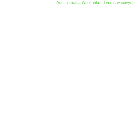
Administrácia WebĽahko
|
Tvorba webových 