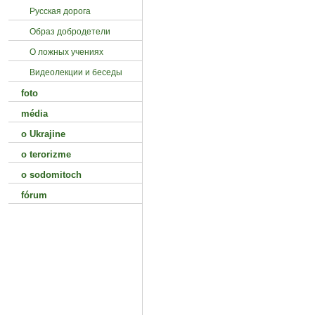
Русская дорога
Образ добродетели
О ложных учениях
Видеолекции и беседы
foto
média
o Ukrajine
o terorizme
o sodomitoch
fórum