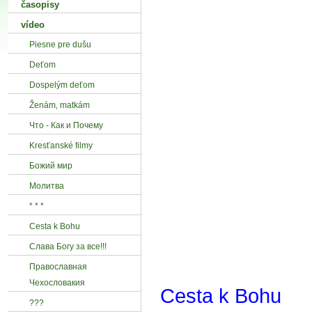
časopisy
vídeo
Piesne pre dušu
Deťom
Dospelým deťom
Ženám‚ matkám
Что - Как и Почему
Kresťanské filmy
Божий мир
Mолитва
* * *
Cesta k Bohu
Слава Богу за все!!!
Православная
Чехословакия
Cesta k Bohu
???