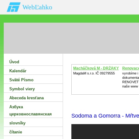
WebĽahko
Úvod
Macháčková M - DRŽÁKY
Renovace
Kalendár
MagdaM s.r.o. IČ 09279555
vyrobíme i 
dokumenta
Sväté Písmo
RENOVET s.
naše www
Symbol viery
Abeceda kresťana
Азбука
церковнославянская
Sodoma a Gomorra - Mŕtve 
slovníky
čítanie