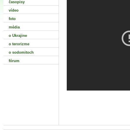
časopisy
vídeo
foto
média
o Ukrajine
o terorizme
o sodomitoch
fórum