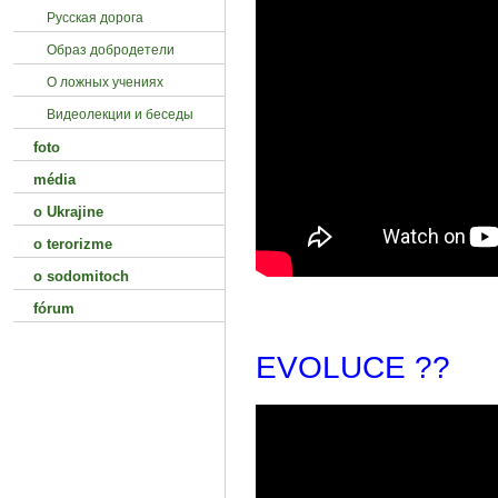
Русская дорога
Образ добродетели
О ложных учениях
Видеолекции и беседы
foto
média
o Ukrajine
o terorizme
o sodomitoch
fórum
EVOLUCE ??