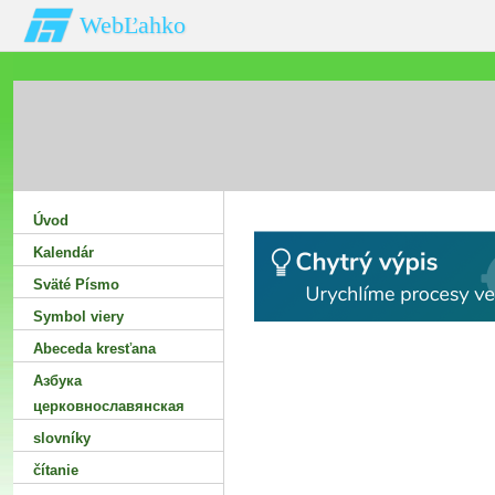
WebĽahko
Úvod
Kalendár
Sväté Písmo
Symbol viery
Abeceda kresťana
Азбука
церковнославянская
slovníky
čítanie