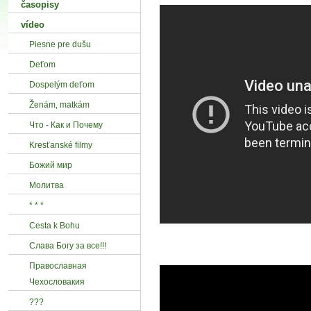
časopisy
vídeo
Piesne pre dušu
Deťom
Dospelým deťom
Ženám‚ matkám
Что - Как и Почему
Kresťanské filmy
Божий мир
Mолитва
* * *
Cesta k Bohu
Слава Богу за все!!!
Православная
Чехословакия
???