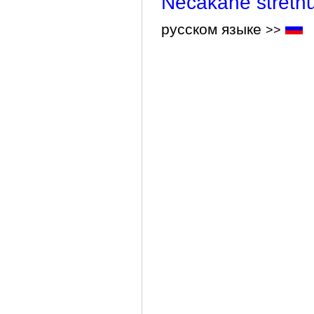
Nečakané stretnu
русском языке
>>