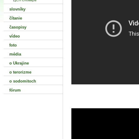
ЦСЛ словарь
slovníky
čítanie
časopisy
vídeo
foto
média
o Ukrajine
o terorizme
o sodomitoch
fórum