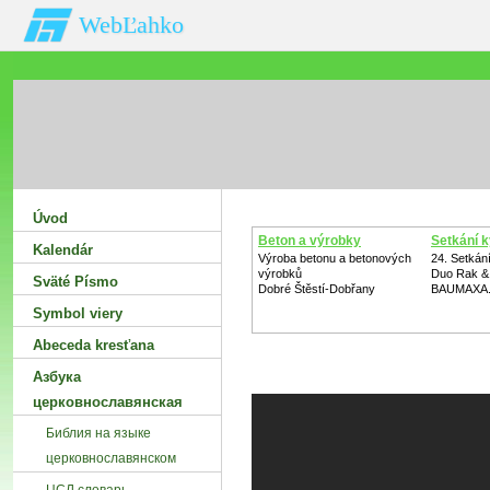
WebĽahko
Úvod
Beton a výrobky
Setkání k
Kalendár
Výroba betonu a betonových
24. Setkání
výrobků
Duo Rak &
Sväté Písmo
Dobré Štěstí-Dobřany
BAUMAXA.
Symbol viery
Abeceda kresťana
Азбука
церковнославянская
Библия на языке
церковнославянском