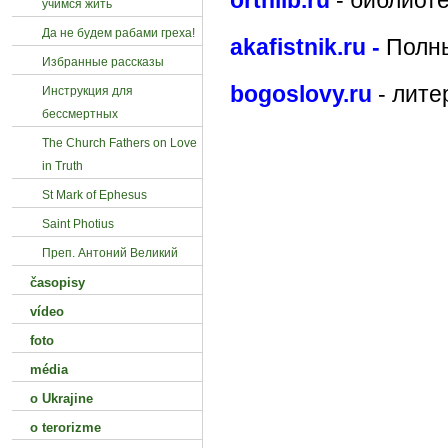
orthlib.ru
- библиот
учимся жить
Да не будем рабами греха!
akafistnik.ru
-
Полн
Избранные рассказы
bogoslovy.ru
- лите
Инструкция для
бессмертных
The Church Fathers on Love
in Truth
St Mark of Ephesus
Saint Photius
Преп. Антоний Великий
časopisy
vídeo
foto
média
o Ukrajine
o terorizme