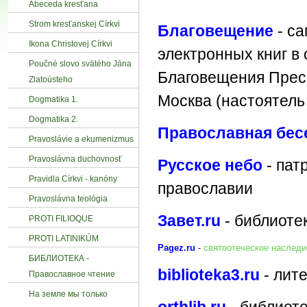
Abeceda kresťana
Strom kresťanskej Církvi
Благовещение
- са
Ikona Christovej Církvi
электронных книг в
Poučné slovo svätého Jána
Благовещения Пресв
Zlatoústeho
Москва (настоятел
Dogmatika 1.
Dogmatika 2.
Православная бес
Pravoslávie a ekumenizmus
Pravoslávna duchovnosť
Русское небо
- пат
Pravidla Církvi - kanóny
православии
Pravoslávna teológia
Завет.ru
- библиоте
PROTI FILIOQUE
PROTI LATINIKÚM
Pagez.ru
-
святоотеческое наследи
БИБЛИОТЕКА -
biblioteka3.ru
- лит
Православное чтение
На земле мы только