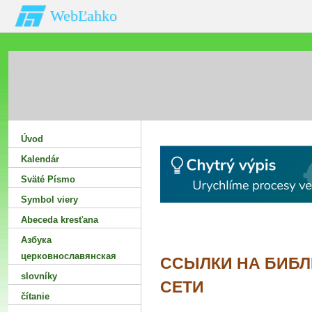
WebĽahko
Úvod
Kalendár
Sväté Písmo
Symbol viery
Abeceda kresťana
Азбука
церковнославянская
ССЫЛКИ НА БИБЛ
slovníky
СЕТИ
čítanie