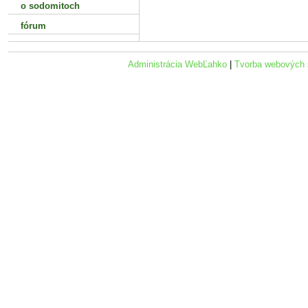
o sodomitoch
fórum
Administrácia WebĽahko
|
Tvorba webových 